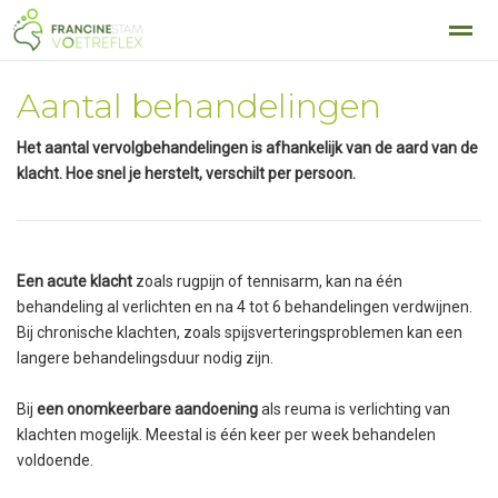
Francine
Praktijk
Behandelingen
Tarieven
Aantal behandelingen
Het aantal vervolgbehandelingen is afhankelijk van de aard van de
klacht. Hoe snel je herstelt, verschilt per persoon.
Home
Zoeken
Bellen
E-mail
Pag
Een acute klacht
zoals rugpijn of tennisarm, kan na één
behandeling al verlichten en na 4 tot 6 behandelingen verdwijnen.
Bij chronische klachten, zoals spijsverteringsproblemen kan een
langere behandelingsduur nodig zijn.
Bij
een onomkeerbare aandoening
als reuma is verlichting van
klachten mogelijk. Meestal is één keer per week behandelen
voldoende.