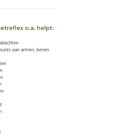
etreflex o.a. helpt:
sklachten
lessures aan armen, benen
ten
en
en
n
en
d
n
!