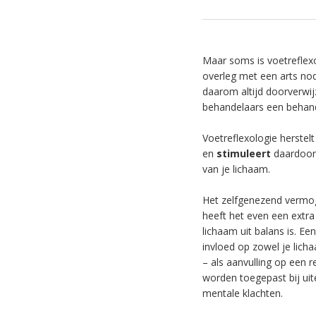
Maar soms is voetreflex
overleg met een arts nodig
daarom altijd doorverwij
behandelaars een behand
Voetreflexologie herstelt
en
stimuleert
daardoor
van je lichaam.
Het zelfgenezend vermog
heeft het even een extr
lichaam uit balans is. Ee
invloed op zowel je lich
– als aanvulling op een r
worden toegepast bij uit
mentale klachten.