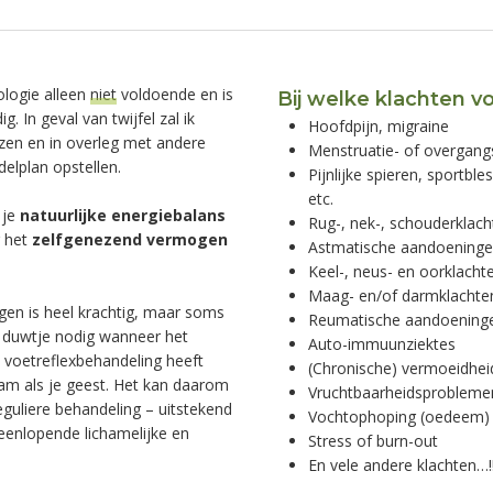
ologie alleen
niet
voldoende en is
Bij welke klachten vo
. In geval van twijfel zal ik
Hoofdpijn, migraine
zen en in overleg met andere
Menstruatie- of overgang
elplan opstellen.
Pijnlijke spieren, sportb
etc.
 je
natuurlijke energiebalans
Rug-, nek-, schouderklach
 het
zelfgenezend vermogen
Astmatische aandoening
Keel-, neus- en oorklacht
Maag- en/of darmklachte
en is heel krachtig, maar soms
Reumatische aandoening
a duwtje nodig wanneer het
Auto-immuunziektes
n voetreflexbehandeling heeft
(Chronische) vermoeidhei
aam als je geest. Het kan daarom
Vruchtbaarheidsprobleme
eguliere behandeling – uitstekend
Vochtophoping (oedeem)
eenlopende lichamelijke en
Stress of burn-out
En vele andere klachten…!