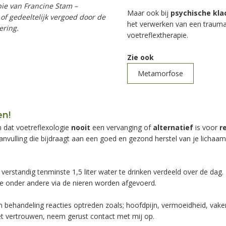
ie van Francine Stam –
Maar ook bij
psychische kla
of gedeeltelijk vergoed door de
het verwerken van een trauma 
ering.
voetreflextherapie.
Zie ook
Metamorfose
n!
n dat voetreflexologie
nooit
een vervanging of
alternatief
is voor
r
nvulling die bijdraagt aan een goed en gezond herstel van je lichaam. 
verstandig tenminste 1,5 liter water te drinken verdeeld over de dag. 
ie onder andere via de nieren worden afgevoerd.
n behandeling reacties optreden zoals; hoofdpijn, vermoeidheid, vaker
et vertrouwen, neem gerust contact met mij op.