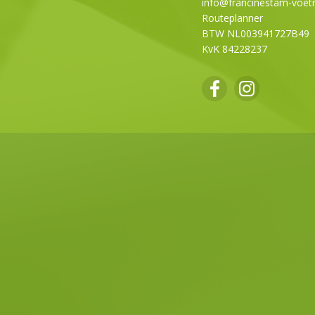
info@francinestam-voetre
Routeplanner
BTW NL003941727B49
KvK 84228237