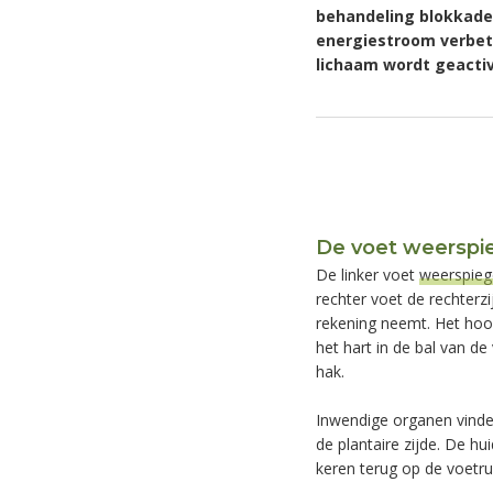
behandeling blokkades
energiestroom verbet
lichaam wordt geacti
De voet weerspie
De linker voet
weerspieg
rechter voet de rechterzi
rekening neemt. Het hoof
het hart in de bal van d
hak.
Inwendige organen vinde
de plantaire zijde. De hu
keren terug op de voetrug